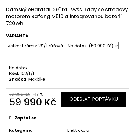
a
Dámský eHardtail 29" 1x11 vyšší řady se středový
j
motorem Bafang M510 a integrovanou baterií
í
720Wh
t
VARIANTA
?
Na dotaz
HLEDAT
Kód:
102/L/1
Značka:
Maxbike
72 990 Kč
–17 %
D
59 990 Kč
ODESLAT POPTÁVKU
o
p
Měrná
o
cena:
Zeptat se
r
u
Kategorie
:
Elektrokola