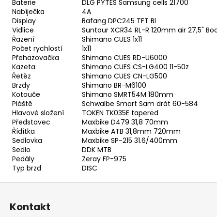
Baterie
DLG PYTES Samsung cells 21700
Nabíječka
4A
Display
Bafang DPC245 TFT Bl
Vidlice
Suntour XCR34 RL-R 120mm air 27,5" Bo
Řazení
Shimano CUES 1x11
Počet rychlostí
1x11
Přehazovačka
Shimano CUES RD-U6000
Kazeta
Shimano CUES CS-LG400 11-50z
Řetěz
Shimano CUES CN-LG500
Brzdy
Shimano BR-M6100
Kotouče
Shimano SMRT54M 180mm
Pláště
Schwalbe Smart Sam drát 60-584
Hlavové složení
TOKEN TK035E tapered
Představec
Maxbike D479 31,8 70mm
Řídítka
Maxbike ATB 31,8mm 720mm
Sedlovka
Maxbike SP-215 31.6/400mm
Sedlo
DDK MTB
Pedály
Zeray FP-975
Typ brzd
DISC
Z
á
Kontakt
p