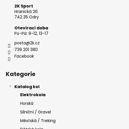
a
2K Sport
t
Hranická 26
742 35 Odry
í
Otevírací doba
Po-Pá: 9-12, 13-17
posta
@
2k.cz
739 201 380
Facebook
Kategorie
Katalog kol
Elektrokola
Horská
Silniční / Gravel
Městská / Treking