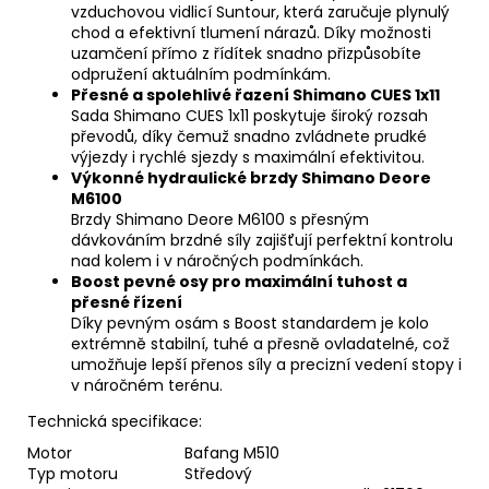
vzduchovou vidlicí Suntour, která zaručuje plynulý
chod a efektivní tlumení nárazů. Díky možnosti
uzamčení přímo z řídítek snadno přizpůsobíte
odpružení aktuálním podmínkám.
Přesné a spolehlivé řazení Shimano CUES 1x11
Sada Shimano CUES 1x11 poskytuje široký rozsah
převodů, díky čemuž snadno zvládnete prudké
výjezdy i rychlé sjezdy s maximální efektivitou.
Výkonné hydraulické brzdy Shimano Deore
M6100
Brzdy Shimano Deore M6100 s přesným
dávkováním brzdné síly zajišťují perfektní kontrolu
nad kolem i v náročných podmínkách.
Boost pevné osy pro maximální tuhost a
přesné řízení
Díky pevným osám s Boost standardem je kolo
extrémně stabilní, tuhé a přesně ovladatelné, což
umožňuje lepší přenos síly a precizní vedení stopy i
v náročném terénu.
Technická specifikace:
Motor
Bafang M510
Typ motoru
Středový