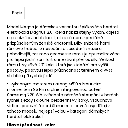
č
u
j
Popis
e
m
Model Magna je dámskou variantou špičkového hardtail
e
elektrokola Magnus 2.0, která nabízí stejný výkon, dojezd
a precizní ovladatelnost, ale s rámem speciálně
přizpůsobeným ženské anatomii. Díky snížené horní
rámové trubce je nasedání a sesedání snazší a
MAXBIKE
HAKON
pohodlnější, zatímco geometrie rámu je optimalizována
2.1
pro lepší jízdní komfort a efektivní přenos síly. Velikost
rámu L využívá 29" kola, která jsou ideální pro vyšší
49
postavy, poskytují lepší průchodnost terénem a vyšší
990
stabilitu při rychlé jízdě.
Kč
Původně:
S výkonným motorem Bafang M510 s krouticím
54
momentem 95 Nm a plně integrovanou baterií
990
Samsung 720 Wh zvládnete náročné stoupání v horách,
Kč
rychlé sjezdy i dlouhé celodenní vyjížďky. Vzduchová
vidlice, precizní řazení Shimano a pevné osy dělají z
tohoto modelu nejlepší volbu v kategorii dámských
hardtail elektrokol.
Hlavní přednosti kola: