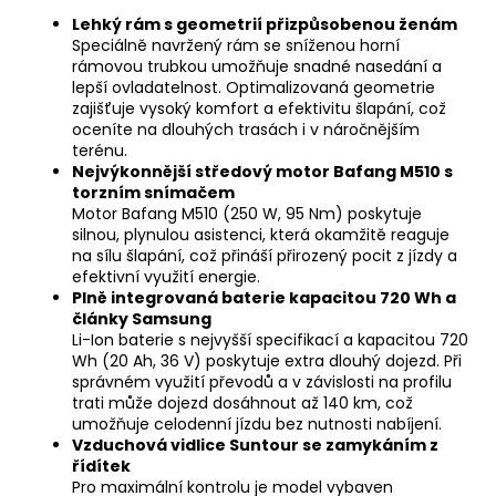
Lehký rám s geometrií přizpůsobenou ženám
Speciálně navržený rám se sníženou horní
rámovou trubkou umožňuje snadné nasedání a
lepší ovladatelnost. Optimalizovaná geometrie
zajišťuje vysoký komfort a efektivitu šlapání, což
oceníte na dlouhých trasách i v náročnějším
terénu.
Nejvýkonnější středový motor Bafang M510 s
torzním snímačem
Motor Bafang M510 (250 W, 95 Nm) poskytuje
silnou, plynulou asistenci, která okamžitě reaguje
na sílu šlapání, což přináší přirozený pocit z jízdy a
efektivní využití energie.
Plně integrovaná baterie kapacitou 720 Wh a
články Samsung
Li-Ion baterie s nejvyšší specifikací a kapacitou 720
Wh (20 Ah, 36 V) poskytuje extra dlouhý dojezd. Při
správném využití převodů a v závislosti na profilu
trati může dojezd dosáhnout až 140 km, což
umožňuje celodenní jízdu bez nutnosti nabíjení.
Vzduchová vidlice Suntour se zamykáním z
řídítek
Pro maximální kontrolu je model vybaven